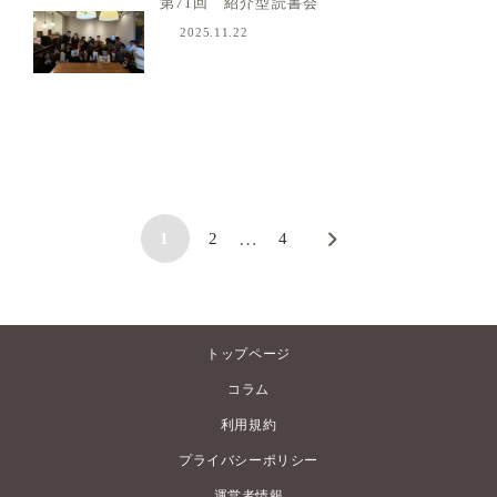
第71回 紹介型読書会
2025.11.22
投
稿
…
1
2
4
の
固
固
固
ペ
定
定
定
ペ
ペ
ペ
ー
ー
ー
ー
トップページ
ジ
ジ
ジ
ジ
コラム
送
利用規約
り
プライバシーポリシー
運営者情報