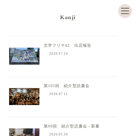
コ
ナ
ン
ビ
Kanji
テ
ゲ
ン
ー
ツ
シ
文学フリマ42 出店報告
へ
ョ
2026.07.24
ス
ン
キ
に
ッ
移
プ
動
第105回 紹介型読書会
2026.07.11
第99回 紹介型読書会 - 新書
2026.05.30