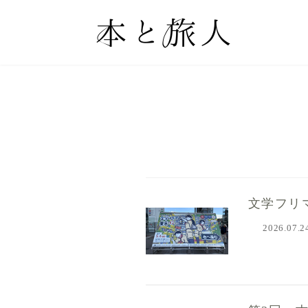
コ
ナ
ン
ビ
テ
ゲ
ン
ー
ツ
シ
へ
ョ
ス
ン
キ
に
ッ
移
文学フリ
プ
動
2026.07.2