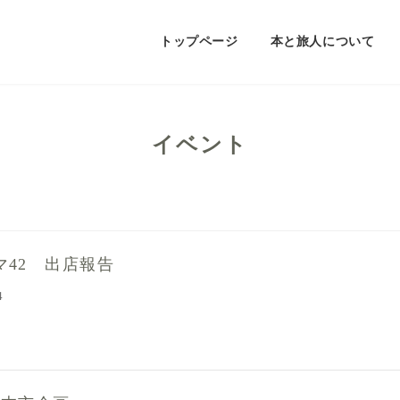
トップページ
本と旅人について
イベント
マ42 出店報告
4