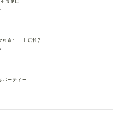
古本市企画
2
マ東京41 出店報告
9
念パーティー
7