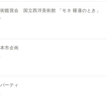
美術鑑賞会 国立西洋美術館 「モネ 睡蓮のとき」
7
古本市企画
1
念パーティ
1