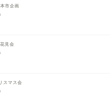
古本市企画
4
 お花見会
6
クリスマス会
8