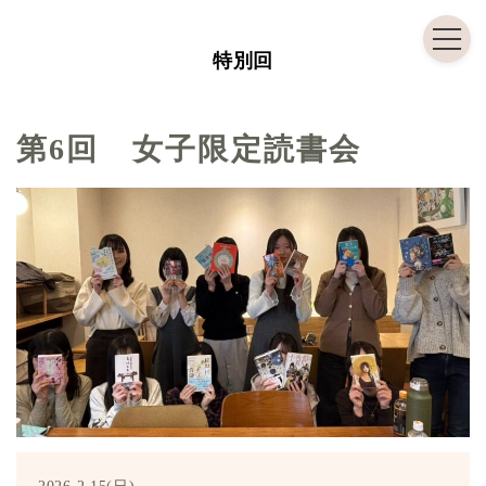
コ
ナ
ン
ビ
特別回
テ
ゲ
ン
ー
ツ
シ
第6回 女子限定読書会
へ
ョ
ス
ン
キ
に
ッ
移
プ
動