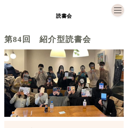
コ
ナ
ン
ビ
読書会
テ
ゲ
ン
ー
ツ
シ
第84回 紹介型読書会
へ
ョ
ス
ン
キ
に
ッ
移
プ
動