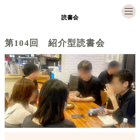
コ
ナ
ン
ビ
読書会
テ
ゲ
ン
ー
ツ
シ
第104回 紹介型読書会
へ
ョ
ス
ン
キ
に
ッ
移
プ
動