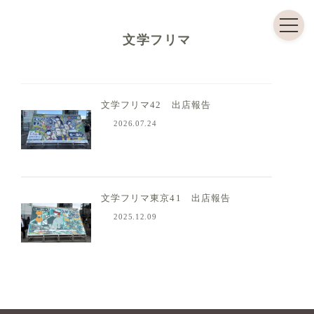
コ
ナ
ン
ビ
文学フリマ
テ
ゲ
ン
ー
ツ
シ
文学フリマ42 出店報告
へ
ョ
2026.07.24
ス
ン
キ
に
ッ
移
プ
動
文学フリマ東京41 出店報告
2025.12.09