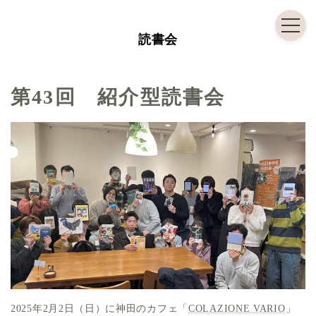
コ
ナ
ン
ビ
読書会
テ
ゲ
ン
ー
ツ
シ
第43回 紹介型読書会
へ
ョ
ス
ン
キ
に
ッ
移
プ
動
2025年2月2日（日）に神田のカフェ「
COLAZIONE VARIO
」